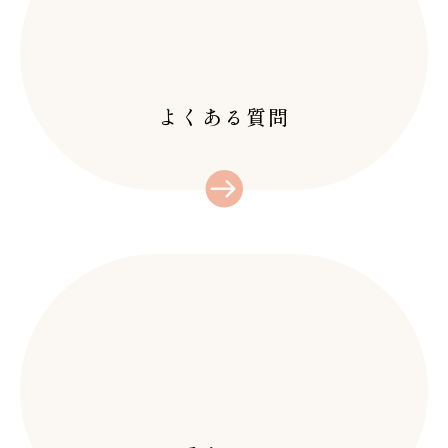
汗発汗！北九州/八幡
20 12月 2025
痩身や術後ケア、スポ
西区/黒崎
ーツなど幅広く効果あ
こんにちは！OXY黒
るインディバとは？
27 2月 2024
崎店です♪ 今の季
よくある質問
全身デトックス！スロ
北九州
節…
ータスオイル/北九州/
皆さんこんにちは！
黒崎
28 1月 2026
突然ですが、「イン
痩身ビフォーアフタ
みなさんこんにちは
デ…
ー/北九州/黒崎
(^^)オキシー黒崎
みなさんこんにちは！
20 1月 2026
店…
インドリンパ痩身で全
オキシー黒崎店です
身痩せ/北九州/黒崎
♪…
みなさんこんにちは♪
14 1月 2026
オキシー黒崎店で
す！…