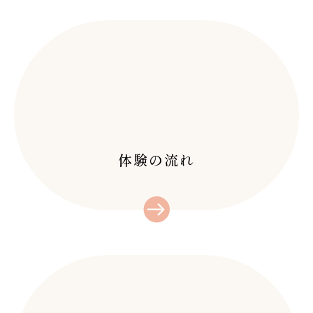
ャビテーション」の効
(^^)オキシー黒崎
果とは？！
11 11月 2023
店…
筋トレにおけるインデ
前回のブログで、セル
ィバの効果/北九州/八
ライトについて書き
幡西区/黒崎/インディ
28 10月 2025
ま…
「アーユルヴェーダ」
バ
でダイエット、身体の
筋トレにおけるインデ
不調改善にも！
16 9月 2023
ィバの効果のご紹介
【RED SHOT】韓国
今年の夏は猛暑が続
で…
体験の流れ
発・最新脂肪溶解美容
き大変でしたね。
液/北九州/黒崎
19 12月 2025
こ…
【RED SHOT】体感
みな様こんにちは！オ
しました！/北九州/黒
キシー黒崎店です！
崎/脂肪溶解美容液
19 12月 2025
渡…
インディバフェイシャ
みなさんこんにちは
ル/北九州/黒崎/術後
(^^)オキシー黒崎
ケア
07 1月 2026
店…
よもぎ蒸しの最高峰
みなさんこんにちは
「ハーブテント」で滝
(^^)/オキシー黒崎…