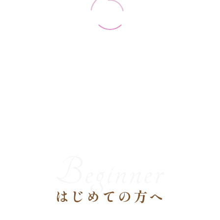
寒暖差疲労になってい
ませんか？/北九州/黒
崎
27 2月 2026
ブライダルエステ/挙
みなさんこんにちは
式/花嫁/前撮り/北九
(^^)オキシー黒崎
州/黒崎
23 12月 2025
店…
痩身ビフォーアフター
みなさんこんにちは
②/北九州/黒崎
(^^)オキシー黒崎
Beginner
みなさんこんにちは
22 1月 2026
店…
レッドショットビフォ
(^^)オキシー黒崎
ーアフター①/北九州/
店…
はじめての方へ
黒崎
12 3月 2026
切らない脂肪吸引「キ
みなさんこんにちは