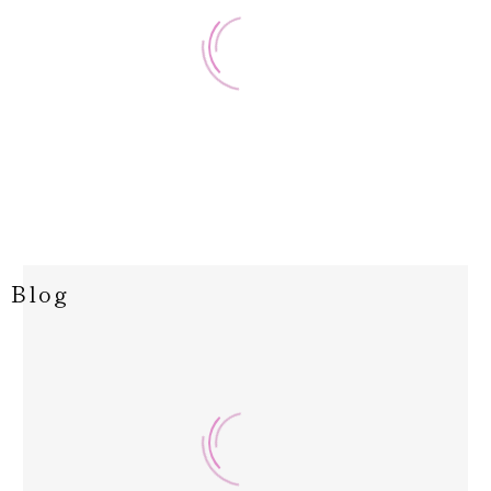
寒暖差疲労になってい
ませんか？/北九州/黒
崎
27 2月 2026
レッドショットビフォ
みなさんこんにちは
ーアフター①/北九州/
(^^)オキシー黒崎
Blog
黒崎
12 3月 2026
店…
よもぎ蒸しの最高峰
みなさんこんにちは
「ハーブテント」で滝
(^^)オキシー黒崎
汗発汗！北九州/八幡
20 12月 2025
店…
OXY人気No,1「イン
西区/黒崎
ドリンパ痩身」とは？
こんにちは！OXY黒
北九州/小倉/ 黒崎
14 1月 2025
崎店です♪ 今の季
【RED SHOT】体感