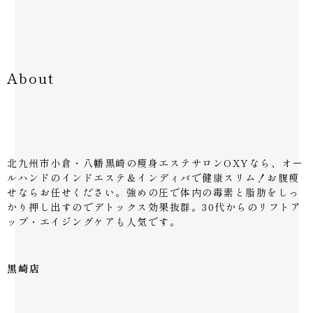
こんにちは！OXY黒
節…
しました！/北九州/黒
崎店です♪ コロナ
崎/脂肪溶解美容液
19 12月 2025
の…
痩身ビフォーアフタ
みなさんこんにちは
ー/北九州/黒崎
(^^)オキシー黒崎
About
みなさんこんにちは！
20 1月 2026
店…
セルライト撃退！セル
オキシー黒崎店です
フケアとインドリンパ
♪…
マッサージが効果あ
14 10月 2023
痩身ビフォーアフター
り？！
北九州市小倉・八幡黒崎の痩身エステサロンOXYなら、オー
③/北九州/黒崎
「最近体型が気になる
ルハンドのインドエステ＆インディバで健康スリム！お腹痩
みなさんこんにちは
10 2月 2026
な」「ダイエットを
せならお任せください。強めの圧で体内の毒素と脂肪をしっ
【下半身だけ痩せな
(^^)オキシー黒崎
始…
かり押し出すのでデトックス効果抜群。30代からのリフトア
い】そんな方にはこれ
店…
ップ・エイジングケアも人気です。
がおススメ！/北九州/
22 2月 2026
「アーユルヴェーダ」
黒崎
黒崎店
でダイエット、身体の
みなさんこんにちは
不調改善にも！
16 9月 2023
(^^)オキシー黒崎
黒崎で毛穴洗浄と言え
今年の夏は猛暑が続
店…