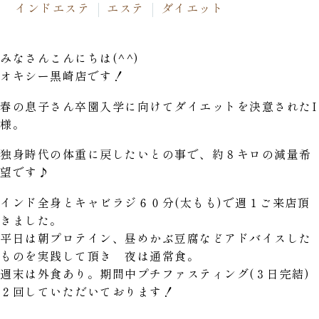
インドエステ
エステ
ダイエット
みなさんこんにちは(^^)
オキシー黒崎店です！
春の息子さん卒園入学に向けてダイエットを決意されたI
様。
独身時代の体重に戻したいとの事で、約８キロの減量希
望です♪
インド全身とキャビラジ６０分(太もも)で週１ご来店頂
きました。
平日は朝プロテイン、昼めかぶ豆腐などアドバイスした
ものを実践して頂き 夜は通常食。
週末は外食あり。期間中プチファスティング(３日完結)
２回していただいております！