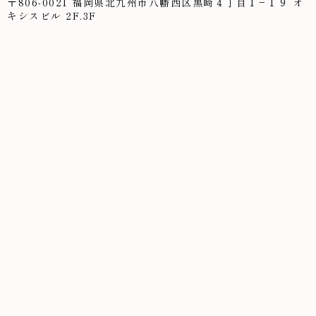
〒806-0021 福岡県北九州市八幡西区黒崎４丁目１−１９ オ
キシスビル 2F.3F