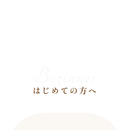
全身デトックス！スロ
ータスオイル/北九州/
黒崎
28 1月 2026
北九州の脂肪吸引イン
みなさんこんにちは
ディバアフターケアは
(^^)オキシー黒崎
OXY/小倉/黒崎
24 1月 2025
店…
【RED SHOT】体感
【術後インディバにつ
しました！/北九州/黒
いて】 脂肪吸引は、
Beginner
崎/脂肪溶解美容液
19 12月 2025
…
セルライト撃退！セル
みなさんこんにちは
フケアとインドリンパ
(^^)オキシー黒崎
はじめての方へ
マッサージが効果あ
14 10月 2023
店…
インディバフェイシャ
り？！
ル/北九州/黒崎/術後
「最近体型が気になる
ケア
07 1月 2026
な」「ダイエットを
痩身や術後ケア、スポ
みなさんこんにちは
始…
ーツなど幅広く効果あ
(^^)/オキシー黒崎…