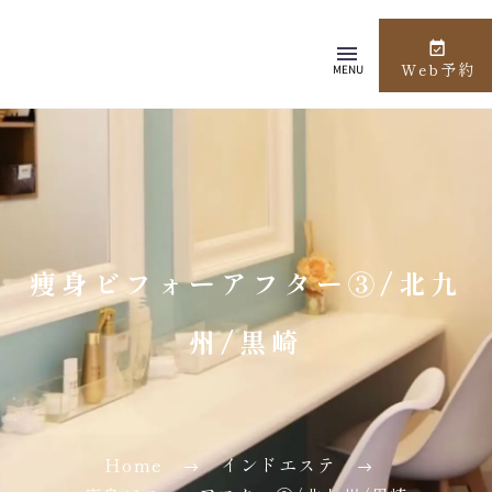
Web予約
MENU
痩身ビフォーアフター③/北九
州/黒崎
Home
インドエステ