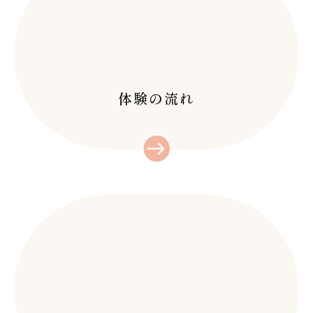
るインディバとは？
27 2月 2024
痩身ビフォーアフタ
北九州
ー/北九州/黒崎
皆さんこんにちは！
みなさんこんにちは！
20 1月 2026
突然ですが、「イン
切らない脂肪吸引「キ
オキシー黒崎店です
デ…
体験の流れ
ャビテーション」の効
♪…
果とは？！
11 11月 2023
「アーユルヴェーダ」
前回のブログで、セル
でダイエット、身体の
ライトについて書き
不調改善にも！
16 9月 2023
ま…
OXY人気No,1「イン
今年の夏は猛暑が続
ドリンパ痩身」とは？
き大変でしたね。
北九州/小倉/ 黒崎
14 1月 2025
こ…
寒暖差疲労になってい
こんにちは！OXY黒
ませんか？/北九州/黒
崎店です♪ コロナ
崎
27 2月 2026
の…
黒崎で毛穴洗浄と言え
みなさんこんにちは
ばOXY黒崎店！！/北
(^^)オキシー黒崎