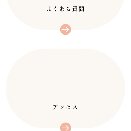
九州/八幡西区
31 1月 2025
店…
よくある質問
インドリンパ痩身で全
こんにちは！OXY黒
身痩せ/北九州/黒崎
崎店です！ 皆様、
みなさんこんにちは♪
14 1月 2026
毛…
ブライダルエステ/挙
オキシー黒崎店で
式/花嫁/前撮り/北九
す！…
州/黒崎
23 12月 2025
よもぎ蒸しの最高峰
みなさんこんにちは
「ハーブテント」で滝
(^^)オキシー黒崎
汗発汗！北九州/八幡
20 12月 2025
店…
西区/黒崎
こんにちは！OXY黒
崎店です♪ 今の季
節…
アクセス